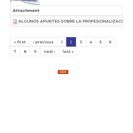
Attachment
ALGUNOS APUNTES SOBRE LA PROFESIONALIZACIÓN D
« first
‹ previous
1
2
3
4
5
6
7
8
9
next ›
last »