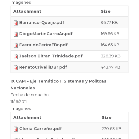
Imágenes:
Attachment
Size
Barranco-Queijo.pdf
96.77 KB
DiegoMartinCarroAr.pdf
169.56 KB
EveraldoPeriraFBr.pdf
164.65 KB
Jaelson Bitran Trinidade.pdf
326.39 KB
RenatoCrivelliDBr.pdf
443.77 KB
IX CAM - Eje Temático 1. Sistemas y Polítcas
Nacionales
Fecha de creación:
11/16/2011
Imágenes:
Attachment
Size
Gloria Carreño .pdf
270.63 KB