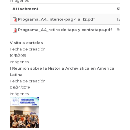
Imágenes:
Attachment
Size
Programa_A4_interior-pag-1 al 12.pdf
1.23 M
Programa_A4_retiro de tapa y contratapa.pdf
863.25
Visita a carteles
Fecha de creación:
10/11/2019
Imágenes:
I Reunión sobre la Historia Archivística en América
Latina
Fecha de creación:
08/24/2019
Imágenes: