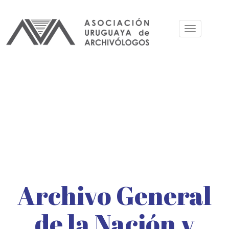
Pular
para
Toggle
o
navigation
conteúdo
principal
Archivo General
de la Nación y