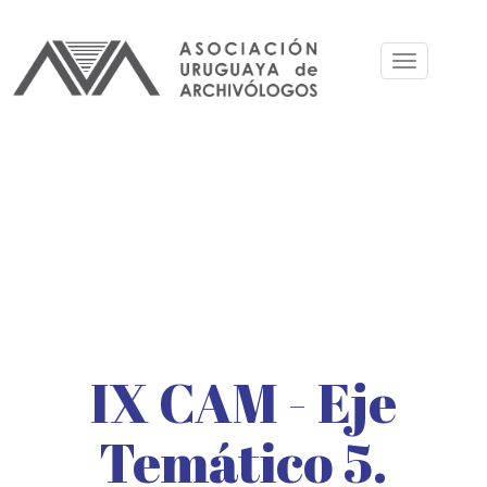
Pular
para
Toggle
o
navigation
conteúdo
principal
IX CAM - Eje
Temático 5.