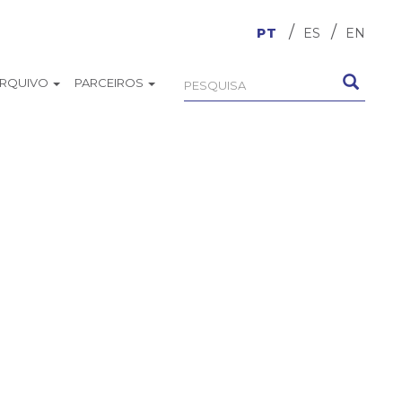
PT
ES
EN
ARQUIVO
PARCEIROS
Formulário
Pesquisa
de
busca