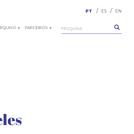
PT
ES
EN
ARQUIVO
PARCEIROS
Formulário
Pesquisa
de
busca
les