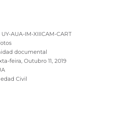
:
UY-AUA-IM-XIIICAM-CART
otos
idad documental
xta-feira, Outubro 11, 2019
UA
iedad Civil