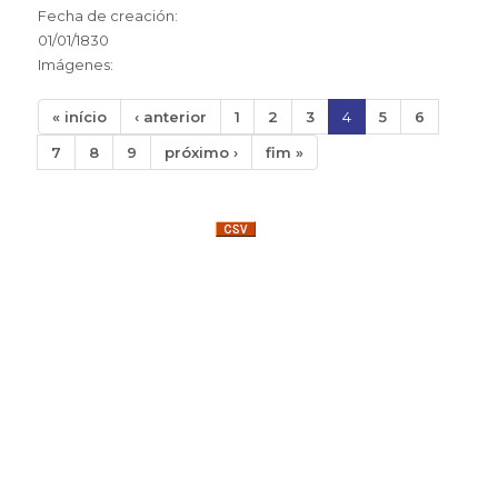
Fecha de creación:
01/01/1830
Imágenes:
« início
‹ anterior
1
2
3
4
5
6
7
8
9
próximo ›
fim »