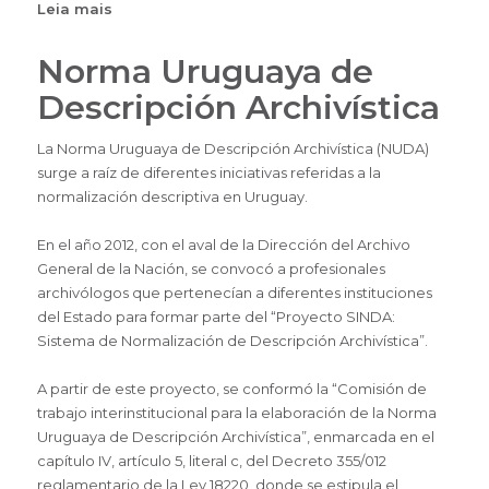
Leia mais
sobre
Ley
N°
Norma Uruguaya de
18.381
Descripción Archivística
DERECHO
DE
La Norma Uruguaya de Descripción Archivística (NUDA)
ACCESO
surge a raíz de diferentes iniciativas referidas a la
A
normalización descriptiva en Uruguay.
LA
INFORMACIÓN
En el año 2012, con el aval de la Dirección del Archivo
PÚBLICA
General de la Nación, se convocó a profesionales
archivólogos que pertenecían a diferentes instituciones
del Estado para formar parte del “Proyecto SINDA:
Sistema de Normalización de Descripción Archivística”.
A partir de este proyecto, se conformó la “Comisión de
trabajo interinstitucional para la elaboración de la Norma
Uruguaya de Descripción Archivística”, enmarcada en el
capítulo IV, artículo 5, literal c, del Decreto 355/012
reglamentario de la Ley 18220, donde se estipula el