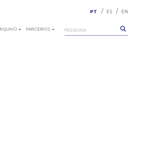
PT
ES
EN
ARQUIVO
PARCEIROS
Formulário
Pesquisa
de
busca