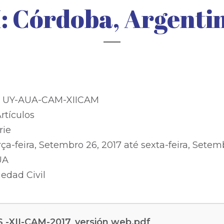
: Córdoba, Argentin
:
UY-AUA-CAM-XIICAM
rtículos
rie
rça-feira, Setembro 26, 2017
até
sexta-feira, Setem
UA
iedad Civil
-XII-CAM-2017_versión web.pdf